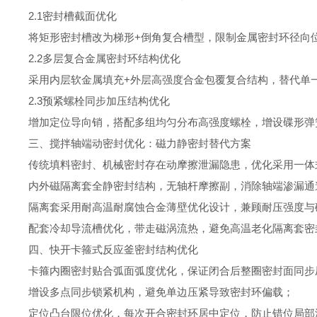
2.1密封槽截面优化
将矩形密封槽改为梯形+倒角复合槽型，限制金属密封环径向
2.2多层复合金属密封环结构优化
采用内层软金属填充+外层高强度合金包覆复合结构，替代单
2.3预紧螺栓同步加压结构优化
增加定位导向销，搭配多组均匀分布高强度螺栓，增设碟形
三、搅拌轴端动密封优化：磁力静密封替代方案
传统填料密封、机械密封存在动摩擦泄漏隐患，优化采用一
内外磁隔离套全静密封结构，无轴杆摩擦副，消除轴端渗漏
隔离套采用耐高温耐腐蚀合金薄壁优化设计，兼顾耐压强度
配套冷却导流槽优化，带走磁涡流热，避免高温老化隔离套
四、快开卡箍式反应釜密封结构优化
卡箍内圈密封贴合弧面弧度优化，保证闭合后整圈密封面同
增设多点同步锁紧机构，避免单边压紧导致密封环偏载；
定位凸台限位优化，每次开合密封环居中定位，防止错位局