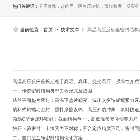
热门关键词：
分子蒸馏，超临界，隔膜压缩机，薄膜蒸发，反应釜
当前位置：
首页
>
技术文章
>
高温高压反应釜密封结构
高温高压反应釜长期处于高温、高压、交变温压、强腐蚀介质
一、传统密封结构典型失效形式及成因
法兰平面垫片密封：高温下垫片蠕变，温压交变造成预紧力
填料式轴端动密封：搅拌摩擦发热、高压介质冲刷，填料快
简易C型金属环密封：截面结构单一，高低温形变补偿能力
快开卡箍密封：卡箍受力不对称，开合定位精度不足，密封
二、釜口法兰静密封结构优化方案